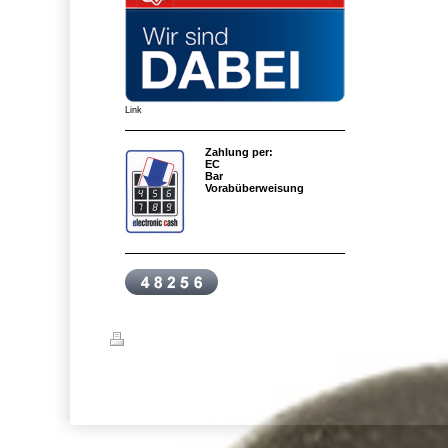
Link
Zahlung per:
EC
Bar
Vorabüberweisung
Druckversion
|
Sitemap
© seeOase